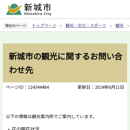
こ
の
ペ
トップページ
観光・文化・スポーツ
観光
現在のページ
ー
ジ
の
先
新城市の観光に関するお問い合
頭
で
わせ先
す
ページID：124344484
更新日：2024年6月11日
以下の情報は観光案内所でご案内しています。
花の開花状況