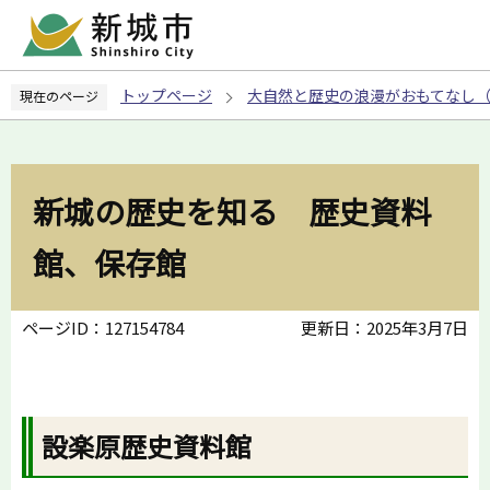
こ
の
ペ
トップページ
大自然と歴史の浪漫がおもてなし
現在のページ
ー
ジ
の
先
新城の歴史を知る 歴史資料
頭
で
館、保存館
す
ページID：127154784
更新日：2025年3月7日
設楽原歴史資料館