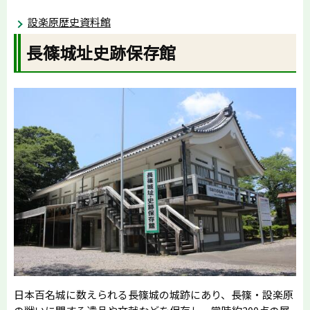
設楽原歴史資料館
長篠城址史跡保存館
日本百名城に数えられる長篠城の城跡にあり、長篠・設楽原