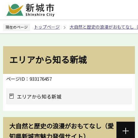
こ
の
ペ
トップページ
大自然と歴史の浪漫がおもてなし
現在のページ
ー
ジ
の
先
エリアから知る新城
頭
で
す
ページID：933176457
エリアから知る新城
大自然と歴史の浪漫がおもてなし（愛
知県新城市魅力発信サイト）