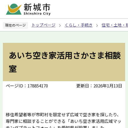
こ
の
ペ
トップページ
くらし・手続き
住宅・土地・
現在のページ
ー
ジ
の
先
あいち空き家活用さかさま相談
頭
で
室
す
ページID：178854170
更新日：2026年1月13日
移住希望者等が市町村を限定せず広域で空き家を探したり、
専門家に相談することができる「あいち空き家活用広域マッ
チングプラットフォーム」を愛知県が設置しました。