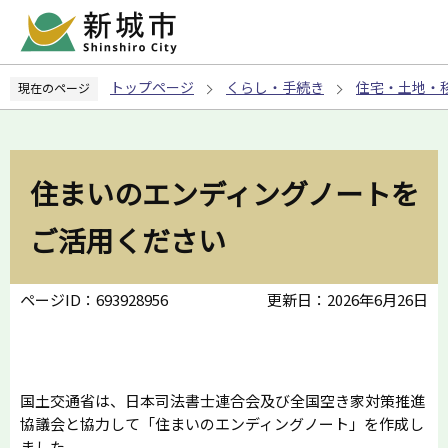
こ
の
ペ
トップページ
くらし・手続き
住宅・土地・
現在のページ
ー
ジ
の
先
住まいのエンディングノートを
頭
で
ご活用ください
す
ページID：693928956
更新日：2026年6月26日
国土交通省は、日本司法書士連合会及び全国空き家対策推進
協議会と協力して「住まいのエンディングノート」を作成し
ました。