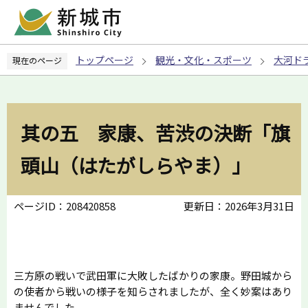
こ
の
ペ
トップページ
観光・文化・スポーツ
大河ド
現在のページ
ー
ジ
の
先
其の五 家康、苦渋の決断「旗
頭
で
頭山（はたがしらやま）」
す
ページID：208420858
更新日：2026年3月31日
三方原の戦いで武田軍に大敗したばかりの家康。野田城から
の使者から戦いの様子を知らされましたが、全く妙案はあり
ませんでした。