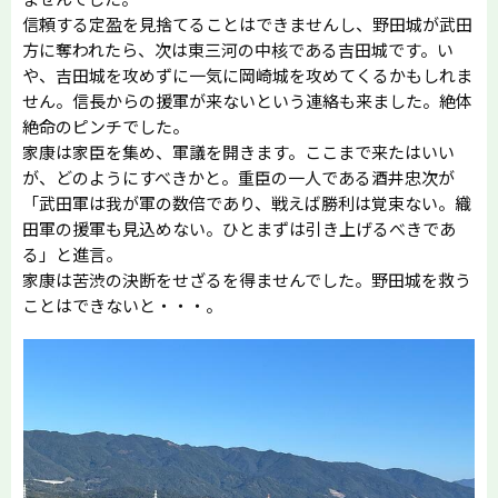
信頼する定盈を見捨てることはできませんし、野田城が武田
方に奪われたら、次は東三河の中核である吉田城です。い
や、吉田城を攻めずに一気に岡崎城を攻めてくるかもしれま
せん。信長からの援軍が来ないという連絡も来ました。絶体
絶命のピンチでした。
家康は家臣を集め、軍議を開きます。ここまで来たはいい
が、どのようにすべきかと。重臣の一人である酒井忠次が
「武田軍は我が軍の数倍であり、戦えば勝利は覚束ない。織
田軍の援軍も見込めない。ひとまずは引き上げるべきであ
る」と進言。
家康は苦渋の決断をせざるを得ませんでした。野田城を救う
ことはできないと・・・。