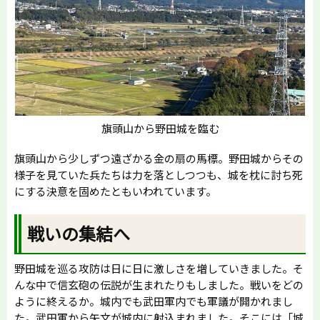
旗頭山から野田城を臨む
旗頭山から少しずつ遠ざかる金の扇の馬標。野田城からその
様子を見ていた兵たちは力を落としつつも、城を枕に討ち死
にする決意を固めたともいわれています。
戦いの集結へ
野田城を巡る攻防は日に日に激しさを増していきました。そ
んな中で信玄砲の伝説が生まれたりもしました。戦いをどの
ように終えるか。城内でも武田軍内でも軍議が開かれまし
た。武田軍から矢文が城内に射込まれました。そこには「城