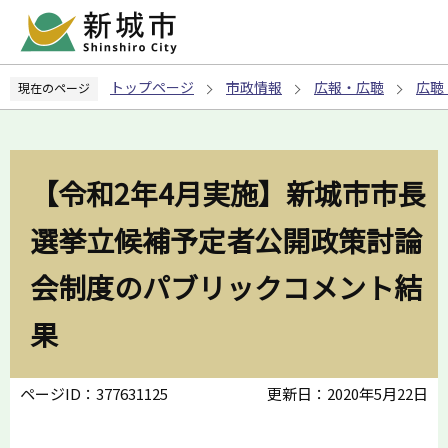
こ
の
ペ
トップページ
市政情報
広報・広聴
広聴
現在のページ
ー
ジ
の
先
【令和2年4月実施】新城市市長
頭
で
選挙立候補予定者公開政策討論
す
会制度のパブリックコメント結
果
ページID：377631125
更新日：2020年5月22日