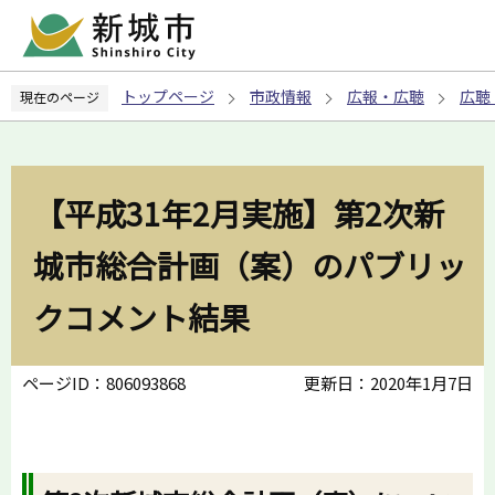
こ
の
ペ
トップページ
市政情報
広報・広聴
広聴
現在のページ
ー
ジ
の
先
【平成31年2月実施】第2次新
頭
で
城市総合計画（案）のパブリッ
す
クコメント結果
ページID：806093868
更新日：2020年1月7日