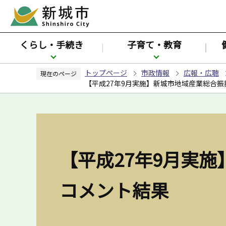
こ
の
ペ
くらし・手続き
子育て・教育
ー
ジ
トップページ
市政情報
広報・広聴
の
現在のページ
【平成27年9月実施】新城市地域産業総合振
先
頭
で
す
【平成27年9月実
コメント結果