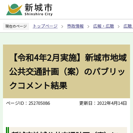
こ
の
ペ
トップページ
市政情報
広報・広聴
広聴
現在のページ
ー
ジ
の
先
【令和4年2月実施】新城市地域
頭
で
公共交通計画（案）のパブリッ
す
クコメント結果
ページID：252705086
更新日：2022年4月14日