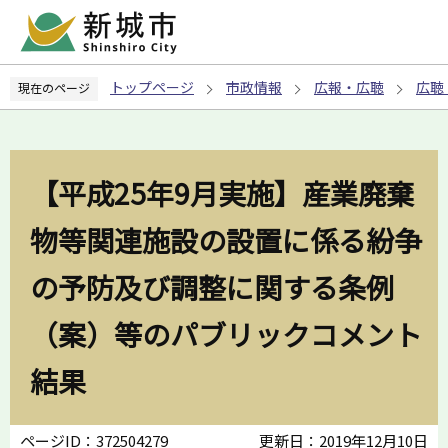
こ
の
ペ
トップページ
市政情報
広報・広聴
広聴
現在のページ
ー
ジ
の
先
【平成25年9月実施】産業廃棄
頭
で
物等関連施設の設置に係る紛争
す
の予防及び調整に関する条例
（案）等のパブリックコメント
結果
ページID：372504279
更新日：2019年12月10日