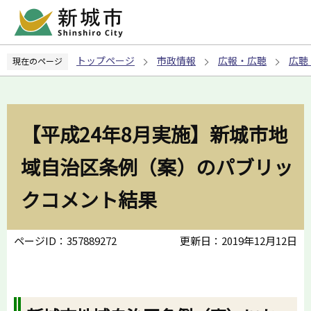
こ
の
ペ
トップページ
市政情報
広報・広聴
広聴
現在のページ
ー
ジ
の
先
【平成24年8月実施】新城市地
頭
で
域自治区条例（案）のパブリッ
す
クコメント結果
ページID：357889272
更新日：2019年12月12日