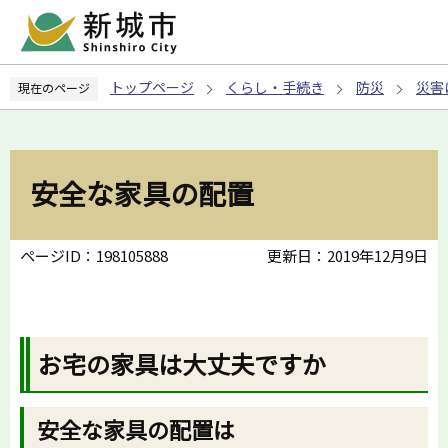
こ
の
ペ
トップページ
くらし・手続き
防災
災害
現在のページ
ー
ジ
の
先
安全な家具の配置
頭
で
す
ページID：198105888
更新日：2019年12月9日
お宅の家具は大丈夫ですか
安全な家具の配置は