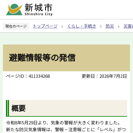
こ
の
ペ
トップページ
くらし・手続き
防災
災害
現在のページ
ー
ジ
の
先
避難情報等の発信
頭
で
す
ページID：411334268
更新日：2026年7月2日
概要
令和8年5月29日より、気象の警報が大きく変わりました。
新たな防災気象情報は、警報・注意報ごとに「レベル」がつ