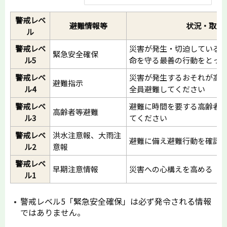
警戒レベ
避難情報等
状況・取る
ル
警戒レベ
災害が発生・切迫している
緊急安全確保
ル5
命を守る最善の行動をとっ
警戒レベ
災害が発生するおそれが高
避難指示
ル4
全員避難してください
警戒レベ
避難に時間を要する高齢者
高齢者等避難
ル3
てください
警戒レベ
洪水注意報、大雨注
避難に備え避難行動を確認
ル2
意報
警戒レベ
早期注意情報
災害への心構えを高める
ル1
警戒レベル5「緊急安全確保」は必ず発令される情報
ではありません。