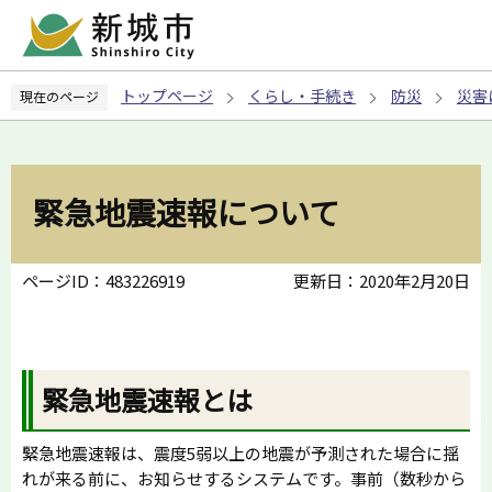
こ
の
ペ
トップページ
くらし・手続き
防災
災害
現在のページ
ー
ジ
の
先
緊急地震速報について
頭
で
す
ページID：483226919
更新日：2020年2月20日
緊急地震速報とは
緊急地震速報は、震度5弱以上の地震が予測された場合に揺
れが来る前に、お知らせするシステムです。事前（数秒から