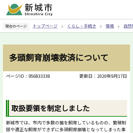
こ
の
ペ
トップページ
くらし・手続き
環境
自然
現在のページ
ー
ジ
の
先
多頭飼育崩壊救済について
頭
で
す
ページID：956833338
更新日：2020年9月17日
取扱要領を制定しました
新城市では、市内で多数の猫を飼育しているものの、繁殖制
限や適正な飼育ができずに多頭飼育崩壊となってしまった事