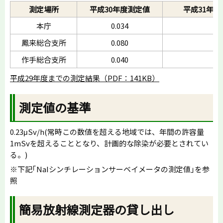
測定場所
平成30年度測定値
平成31年
本庁
0.034
鳳来総合支所
0.080
作手総合支所
0.040
平成29年度までの測定結果（PDF：141KB）
測定値の基準
0.23μSv/h(常時この数値を超える地域では、年間の許容量
1mSvを超えることとなり、計画的な除染が必要とされてい
る。)
※下記｢NaIシンチレーションサーベイメータの測定値｣を参
照
簡易放射線測定器の貸し出し