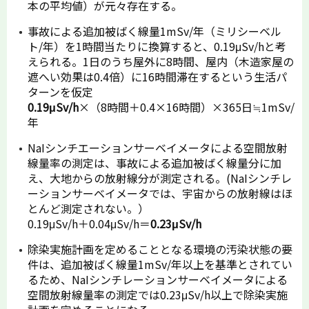
本の平均値）が元々存在する。
事故による追加被ばく線量1mSv/年（ミリシーベル
ト/年）を1時間当たりに換算すると、0.19μSv/hと考
えられる。1日のうち屋外に8時間、屋内（木造家屋の
遮へい効果は0.4倍）に16時間滞在するという生活パ
ターンを仮定
0.19μSv/h
×（8時間＋0.4×16時間）×365日≒1mSv/
年
NaIシンチエーションサーベイメータによる空間放射
線量率の測定は、事故による追加被ばく線量分に加
え、大地からの放射線分が測定される。(NaIシンチレ
ーションサーベイメータでは、宇宙からの放射線はほ
とんど測定されない。）
0.19μSv/h＋0.04μSv/h＝
0.23μSv/h
除染実施計画を定めることとなる環境の汚染状態の要
件は、追加被ばく線量1mSv/年以上を基準とされてい
るため、NaIシンチレーションサーベイメータによる
空間放射線量率の測定では0.23μSv/h以上で除染実施