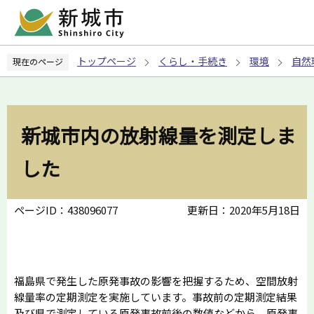
こ
の
ペ
トップページ
くらし・手続き
環境
自然
現在のページ
ー
ジ
の
先
新城市内の放射線量を測定しま
頭
で
した
す
ページID：438096077
更新日：2020年5月18日
福島県で発生した原発事故の影響を把握するため、空間放射
線量率の定期測定を実施しています。事故前の定期測定結果
及び県で測定している原発事故前後の数値などから、原発事