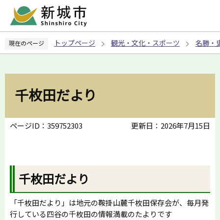
こ
の
ペ
トップページ
観光・文化・スポーツ
名勝・
現在のページ
ー
ジ
の
先
千枚田だより
頭
で
す
ページID：359752303
更新日：2026年7月15日
千枚田だより
「千枚田だより」は地元の鞍掛山麓千枚田保存会が、毎月発
行している四谷の千枚田の情報満載のたよりです