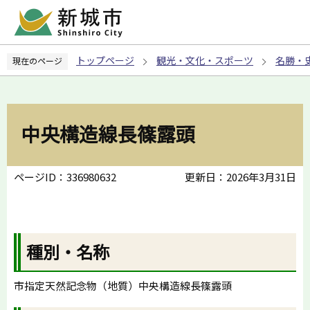
こ
の
ペ
トップページ
観光・文化・スポーツ
名勝・
現在のページ
ー
ジ
の
先
中央構造線長篠露頭
頭
で
す
ページID：336980632
更新日：2026年3月31日
種別・名称
市指定天然記念物（地質）中央構造線長篠露頭