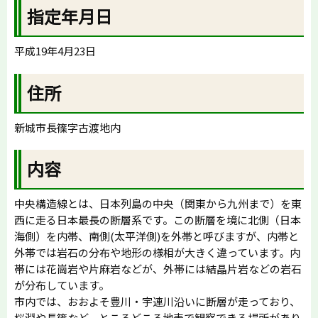
指定年月日
平成19年4月23日
住所
新城市長篠字古渡地内
内容
中央構造線とは、日本列島の中央（関東から九州まで）を東
西に走る日本最長の断層系です。この断層を境に北側（日本
海側）を内帯、南側(太平洋側)を外帯と呼びますが、内帯と
外帯では岩石の分布や地形の様相が大きく違っています。内
帯には花崗岩や片麻岩などが、外帯には結晶片岩などの岩石
が分布しています。
市内では、おおよそ豊川・宇連川沿いに断層が走っており、
桜淵や長篠など、ところどころ地表で観察できる場所があり