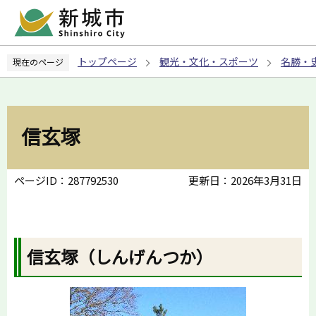
こ
の
ペ
トップページ
観光・文化・スポーツ
名勝・
現在のページ
ー
ジ
の
先
信玄塚
頭
で
す
ページID：287792530
更新日：2026年3月31日
信玄塚（しんげんつか）