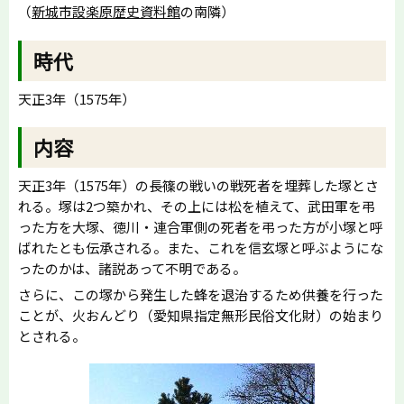
（
新城市設楽原歴史資料館
の南隣）
時代
天正3年（1575年）
内容
天正3年（1575年）の長篠の戦いの戦死者を埋葬した塚とさ
れる。塚は2つ築かれ、その上には松を植えて、武田軍を弔
った方を大塚、徳川・連合軍側の死者を弔った方が小塚と呼
ばれたとも伝承される。また、これを信玄塚と呼ぶようにな
ったのかは、諸説あって不明である。
さらに、この塚から発生した蜂を退治するため供養を行った
ことが、火おんどり（愛知県指定無形民俗文化財）の始まり
とされる。