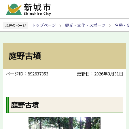
こ
の
ペ
トップページ
観光・文化・スポーツ
名勝・
現在のページ
ー
ジ
の
先
庭野古墳
頭
で
す
ページID：892637353
更新日：2026年3月31日
庭野古墳