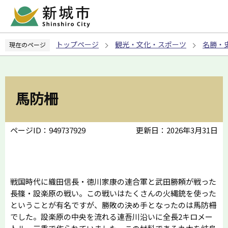
こ
の
ペ
トップページ
観光・文化・スポーツ
名勝・
現在のページ
ー
ジ
の
先
馬防柵
頭
で
す
ページID：949737929
更新日：2026年3月31日
戦国時代に織田信長・徳川家康の連合軍と武田勝頼が戦った
長篠・設楽原の戦い。この戦いはたくさんの火縄銃を使った
ということが有名ですが、勝敗の決め手となったのは馬防柵
でした。設楽原の中央を流れる連吾川沿いに全長2キロメー