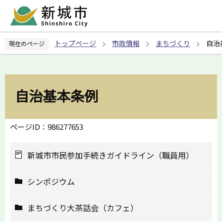
こ
の
ペ
トップページ
市政情報
まちづくり
自治
現在のページ
ー
ジ
の
先
自治基本条例
頭
で
す
ページID：986277653
新城市市民参加手続きガイドライン（職員用）
シンポジウム
まちづくり大茶話会（カフェ）