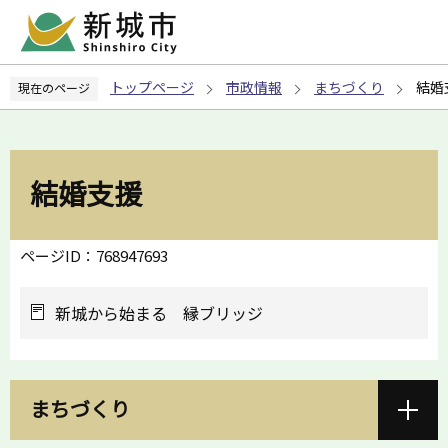
こ
の
ペ
トップページ
市政情報
まちづくり
結婚
現在のページ
ー
ジ
の
先
結婚支援
頭
で
す
ページID：768947693
新城から始まる 縁ブリッジ
まちづくり