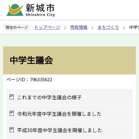
こ
の
ペ
トップページ
市政情報
まちづくり
中学
現在のページ
ー
ジ
の
先
中学生議会
頭
で
す
ページID：796335622
これまでの中学生議会の様子
令和元年度中学生議会を開催しました
平成30年度中学生議会を開催しました