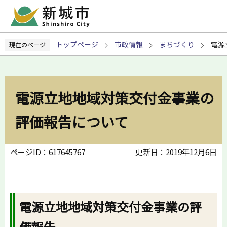
こ
の
ペ
トップページ
市政情報
まちづくり
電源
現在のページ
ー
ジ
の
先
電源立地地域対策交付金事業の
頭
で
評価報告について
す
ページID：617645767
更新日：2019年12月6日
電源立地地域対策交付金事業の評
価報告