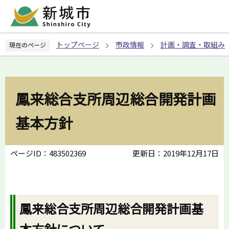
こ
の
ペ
トップページ
市政情報
計画・調査・取組み
現在のページ
ー
ジ
の
先
鳳来総合支所周辺総合開発計画
頭
で
基本方針
す
ページID：483502369
更新日：2019年12月17日
鳳来総合支所周辺総合開発計画基
本方針について