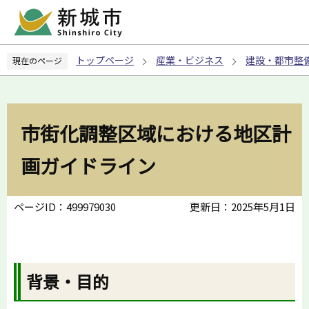
こ
の
ペ
トップページ
産業・ビジネス
建設・都市整
現在のページ
ー
ジ
の
先
市街化調整区域における地区計
頭
で
画ガイドライン
す
ページID：499979030
更新日：2025年5月1日
背景・目的