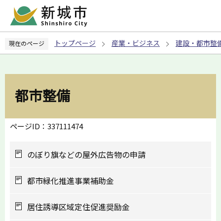
こ
の
ペ
トップページ
産業・ビジネス
建設・都市整
現在のページ
ー
ジ
の
先
都市整備
頭
で
す
ページID：337111474
のぼり旗などの屋外広告物の申請
都市緑化推進事業補助金
居住誘導区域定住促進奨励金