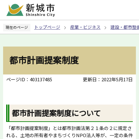
こ
の
ペ
トップページ
産業・ビジネス
建設・都市整
現在のページ
ー
ジ
の
先
都市計画提案制度
頭
で
す
ページID：403137485
更新日：2022年5月17日
都市計画提案制度について
「都市計画提案制度」とは都市計画法第２１条の２に規定さ
れる、土地の所有者やまちづくりNPO法人等が、一定の条件