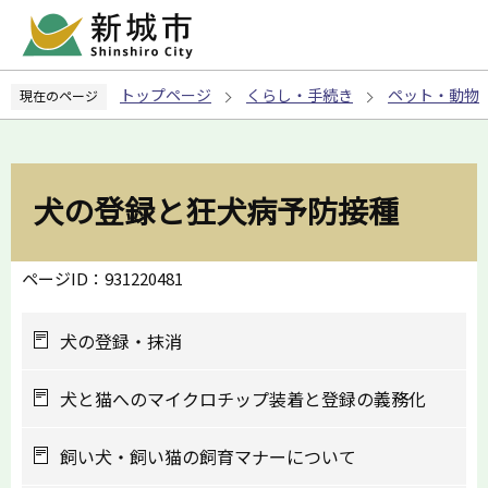
こ
の
ペ
トップページ
くらし・手続き
ペット・動物
現在のページ
ー
ジ
の
先
犬の登録と狂犬病予防接種
頭
で
す
ページID：931220481
犬の登録・抹消
犬と猫へのマイクロチップ装着と登録の義務化
飼い犬・飼い猫の飼育マナーについて