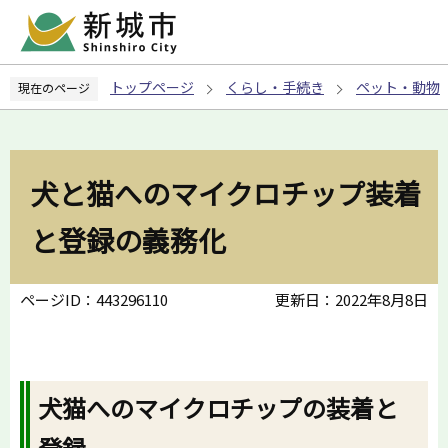
こ
の
ペ
トップページ
くらし・手続き
ペット・動物
現在のページ
ー
ジ
の
先
犬と猫へのマイクロチップ装着
頭
で
と登録の義務化
す
ページID：443296110
更新日：2022年8月8日
犬猫へのマイクロチップの装着と
登録