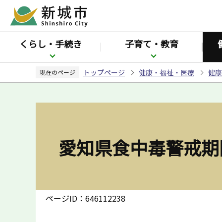
こ
の
ペ
くらし・手続き
子育て・教育
ー
ジ
トップページ
健康・福祉・医療
健康
の
現在のページ
先
頭
で
す
愛知県食中毒警戒期
ページID：646112238