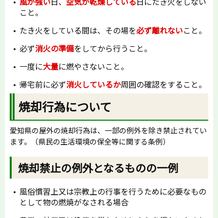
風が強い
日、
空気が乾燥している
日にたき火をしない
こと。
たき火をしている間は、その場を
必ず離れない
こと。
必ず
消火の準備
をしてから行うこと。
一度に
大量
に燃やさないこと。
帰宅前に必ず
消火しているか
周囲の確認をすること。
焼却行為について
愛知県の屋外の焼却行為は、一部の例外を除き禁止されてい
ます。（県民の生活環境の保全等に関する条例）
焼却禁止の例外となるものの一例
風俗慣習上又は宗教上の行事を行うために必要なもの
として物の燃焼がなされる場合