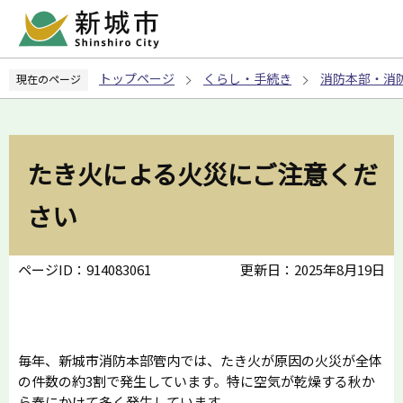
こ
の
ペ
トップページ
くらし・手続き
消防本部・消
現在のページ
ー
ジ
の
先
たき火による火災にご注意くだ
頭
で
さい
す
ページID：914083061
更新日：2025年8月19日
毎年、新城市消防本部管内では、たき火が原因の火災が全体
の件数の約3割で発生しています。特に空気が乾燥する秋か
ら春にかけて多く発生しています。