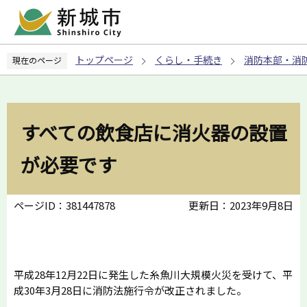
こ
の
ペ
トップページ
くらし・手続き
消防本部・消
現在のページ
ー
ジ
の
先
すべての飲食店に消火器の設置
頭
で
が必要です
す
ページID：381447878
更新日：2023年9月8日
平成28年12月22日に発生した糸魚川大規模火災を受けて、平
成30年3月28日に消防法施行令が改正されました。