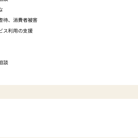
な
虐待、消費者被害
ビス利用の支援
相談