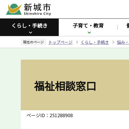
こ
の
ペ
くらし・手続き
子育て・教育
ー
ジ
トップページ
くらし・手続き
悩み・
の
現在のページ
先
頭
で
す
福祉相談窓口
ページID：251288908