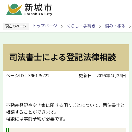
こ
の
ペ
トップページ
くらし・手続き
悩み・相談
現在のページ
ー
ジ
の
先
司法書士による登記法律相談
頭
で
す
ページID：396175722
更新日：2026年4月24日
不動産登記や空き家に関する困りごとについて、司法書士と
相談することができます。
相談には事前予約が必要です。