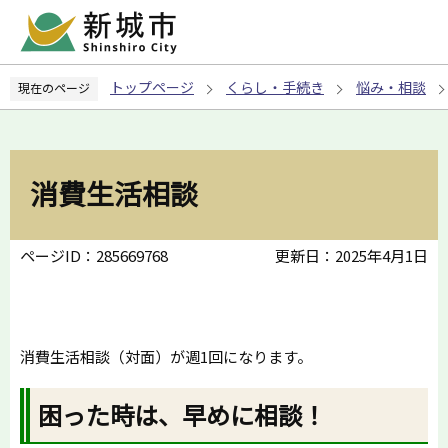
こ
の
ペ
トップページ
くらし・手続き
悩み・相談
現在のページ
ー
ジ
の
先
消費生活相談
頭
で
す
ページID：285669768
更新日：2025年4月1日
消費生活相談（対面）が週1回になります。
困った時は、早めに相談！