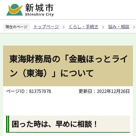
こ
の
ペ
トップページ
くらし・手続き
悩み・相談
現在のページ
ー
ジ
の
先
東海財務局の「金融ほっとライ
頭
で
ン（東海）」について
す
ページID：813757078
更新日：2022年12月26日
困った時は、早めに相談！