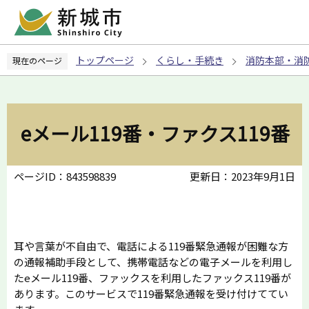
こ
の
ペ
トップページ
くらし・手続き
消防本部・消
現在のページ
ー
ジ
の
先
eメール119番・ファクス119番
頭
で
す
ページID：843598839
更新日：2023年9月1日
耳や言葉が不自由で、電話による119番緊急通報が困難な方
の通報補助手段として、携帯電話などの電子メールを利用し
たeメール119番、ファックスを利用したファックス119番が
あります。このサービスで119番緊急通報を受け付けててい