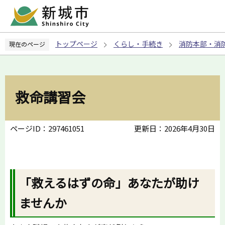
こ
の
ペ
トップページ
くらし・手続き
消防本部・消
現在のページ
ー
ジ
の
先
救命講習会
頭
で
す
ページID：297461051
更新日：2026年4月30日
「救えるはずの命」あなたが助け
ませんか