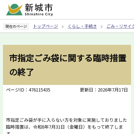
こ
の
ペ
トップページ
くらし・手続き
ごみ・リサイ
現在のページ
ー
ジ
の
先
市指定ごみ袋に関する臨時措置
頭
で
の終了
す
ページID：476115435
更新日：2026年7月17日
市指定ごみ袋が手に入らない方を対象に実施しておりました
臨時措置は、令和8年7月31日（金曜日）をもって終了しま
す。