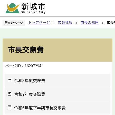
こ
の
ペ
トップページ
市政情報
市長の部屋
市長
現在のページ
ー
ジ
の
先
市長交際費
頭
で
す
ページID：162072941
令和8年度交際費
令和7年度交際費
令和6年度下半期市長交際費