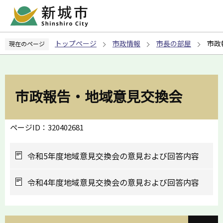
こ
の
ペ
トップページ
市政情報
市長の部屋
市政
現在のページ
ー
ジ
の
先
市政報告・地域意見交換会
頭
で
す
ページID：320402681
令和5年度地域意見交換会の意見および回答内容
令和4年度地域意見交換会の意見および回答内容