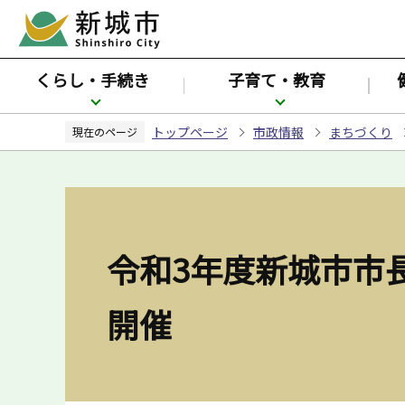
こ
の
ペ
くらし・手続き
子育て・教育
ー
ジ
トップページ
市政情報
まちづくり
の
現在のページ
先
頭
で
す
令和3年度新城市市
開催