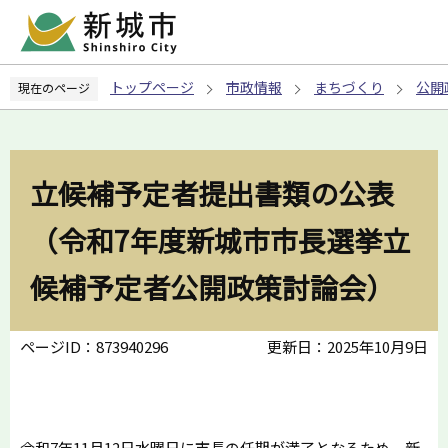
こ
の
ペ
トップページ
市政情報
まちづくり
公開
現在のページ
ー
ジ
の
先
立候補予定者提出書類の公表
頭
で
（令和7年度新城市市長選挙立
す
候補予定者公開政策討論会）
ページID：873940296
更新日：2025年10月9日
令和7年11月12日水曜日に市長の任期が満了となるため、新