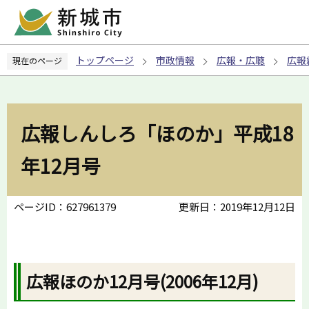
こ
の
ペ
トップページ
市政情報
広報・広聴
広報
現在のページ
ー
ジ
の
先
広報しんしろ「ほのか」平成18
頭
で
年12月号
す
ページID：627961379
更新日：2019年12月12日
広報ほのか12月号(2006年12月)