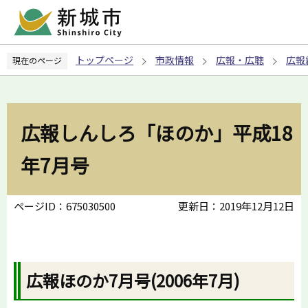
こ
の
ペ
トップページ
市政情報
広報・広聴
広報
現在のページ
ー
ジ
の
先
広報しんしろ「ほのか」平成18
頭
で
年7月号
す
ページID：675030500
更新日：2019年12月12日
広報ほのか7月号(2006年7月)