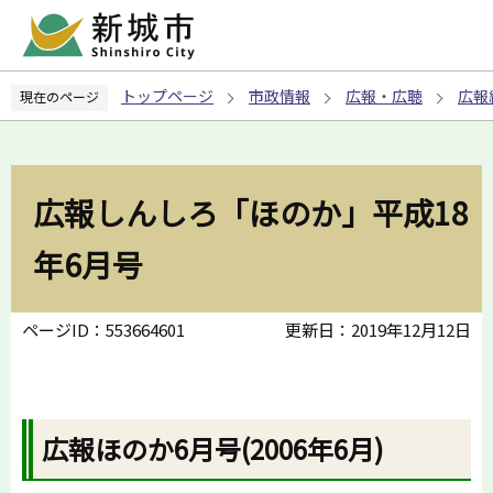
こ
の
ペ
トップページ
市政情報
広報・広聴
広報
現在のページ
ー
ジ
の
先
広報しんしろ「ほのか」平成18
頭
で
年6月号
す
ページID：553664601
更新日：2019年12月12日
広報ほのか6月号(2006年6月)