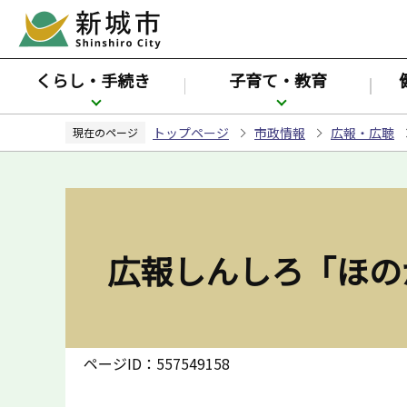
こ
の
ペ
くらし・手続き
子育て・教育
ー
ジ
トップページ
市政情報
広報・広聴
の
現在のページ
先
頭
で
す
広報しんしろ「ほの
ページID：557549158